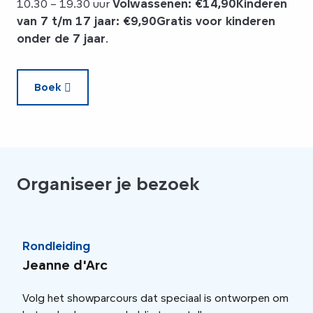
10.30 – 19.30 uur
Volwassenen: €14,90
Kinderen
van 7 t/m 17 jaar: €9,90
Gratis voor kinderen
onder de 7 jaar
.
Boek
Organiseer je bezoek
Rondleiding
Ron
Jeanne d'Arc
Vik
Volg het showparcours dat speciaal is ontworpen om
Tree