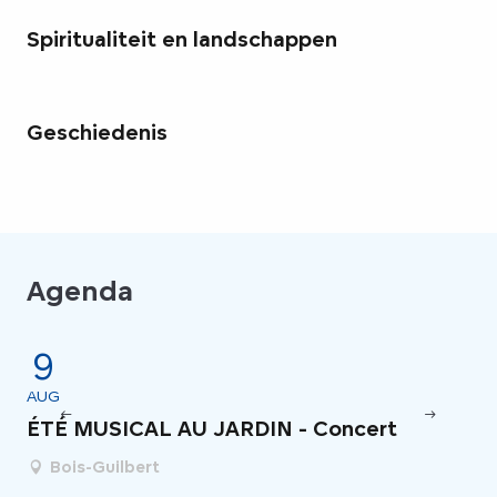
Spiritualiteit en landschappen
Geschiedenis
Agenda
9
4
AUG
JU
ÉTÉ MUSICAL AU JARDIN - Concert
Fe
Bois-Guilbert