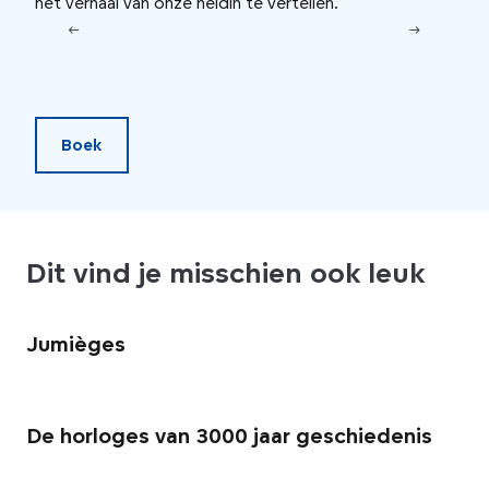
het verhaal van onze heldin te vertellen.
door
stad
bier
omge
Boek
Dit vind je misschien ook leuk
Jumièges
De horloges van 3000 jaar geschiedenis