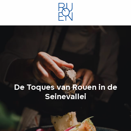
Aller
au
contenu
principal
De Toques van Rouen in de
Seinevallei