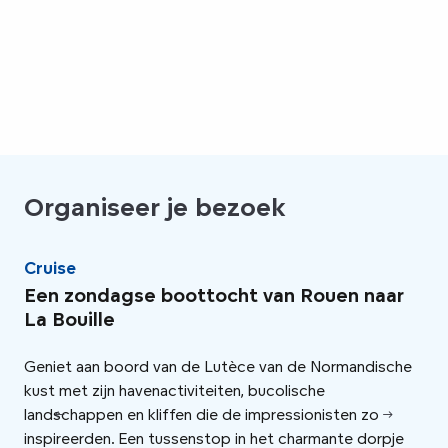
Organiseer je bezoek
Cruise
Cr
Een zondagse boottocht van Rouen naar
Cr
La Bouille
Ont
Geniet aan boord van de Lutèce van de Normandische
hav
kust met zijn havenactiviteiten, bucolische
als
landschappen en kliffen die de impressionisten zo
mom
inspireerden. Een tussenstop in het charmante dorpje
he