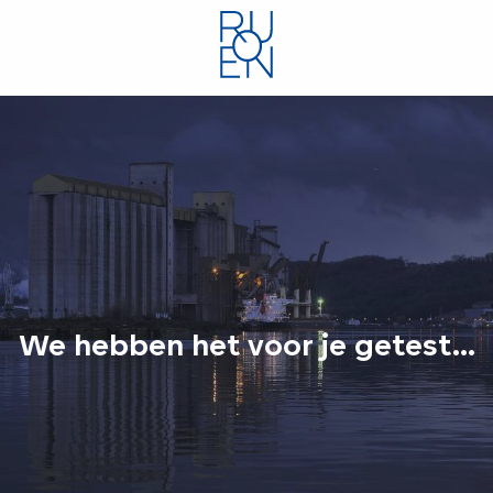
Aller
au
contenu
principal
We hebben het voor je getest...