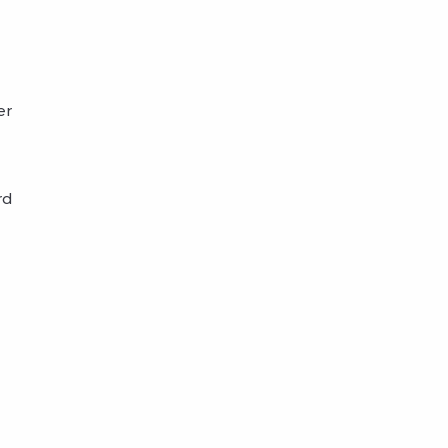
er
rd