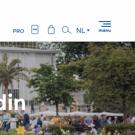
NL
menu
Zoek op
din