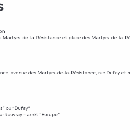
s
ion
es Martyrs-de-la-Résistance et place des Martyrs-de-la-R
ce, avenue des Martyrs-de-la-Résistance, rue Dufay et rue
es” ou “Dufay”
u-Rouvray – arrêt “Europe”