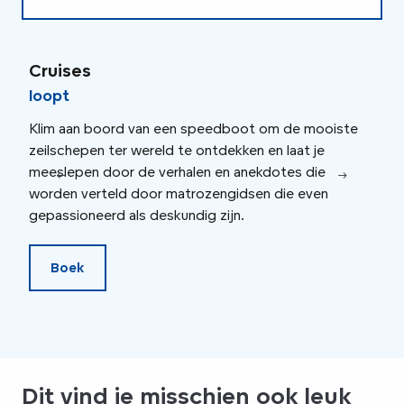
Op en neer langs de Seine
Cruises
Cru
loopt
ont
Diner
Klim aan boord van een speedboot om de mooiste
Wat 
zeilschepen ter wereld te ontdekken en laat je
aang
meeslepen door de verhalen en anekdotes die
onde
worden verteld door matrozengidsen die even
geba
gepassioneerd als deskundig zijn.
Boek
Dit vind je misschien ook leuk