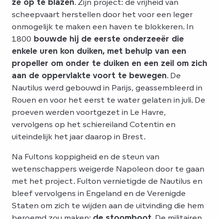
ze op te blazen
. Zijn project: de vrijheid van
scheepvaart herstellen door het voor een leger
onmogelijk te maken een haven te blokkeren. In
1800
bouwde hij de eerste onderzeeër die
enkele uren kon duiken, met behulp van een
propeller om onder te duiken en een zeil om zich
aan de oppervlakte voort te bewegen
. De
Nautilus werd gebouwd in Parijs, geassembleerd in
Rouen en voor het eerst te water gelaten in juli. De
proeven werden voortgezet in Le Havre,
vervolgens op het schiereiland Cotentin en
uiteindelijk het jaar daarop in Brest.
Na Fultons koppigheid en de steun van
wetenschappers weigerde Napoleon door te gaan
met het project. Fulton vernietigde de Nautilus en
bleef vervolgens in Engeland en de Verenigde
Staten om zich te wijden aan de uitvinding die hem
beroemd zou maken:
de stoomboot
. De militairen