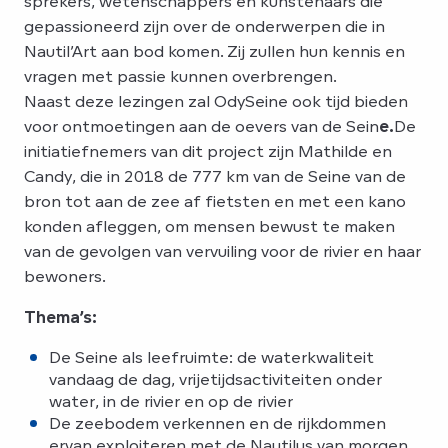
sprekers, wetenschappers en kunstenaars die
gepassioneerd zijn over de onderwerpen die in
Nautil’Art aan bod komen. Zij zullen hun kennis en
vragen met passie kunnen overbrengen.
Naast deze lezingen zal OdySeine ook tijd bieden
voor ontmoetingen aan de oevers van de Sein
e.
De
initiatiefnemers van dit project zijn Mathilde en
Candy, die in 2018 de 777 km van de Seine van de
bron tot aan de zee af fietsten en met een kano
konden afleggen, om mensen bewust te maken
van de gevolgen van vervuiling voor de rivier en haar
bewoners.
Thema’s:
De Seine als leefruimte: de waterkwaliteit
vandaag de dag, vrijetijdsactiviteiten onder
water, in de rivier en op de rivier
De zeebodem verkennen en de rijkdommen
ervan exploiteren met de Nautilus van morgen