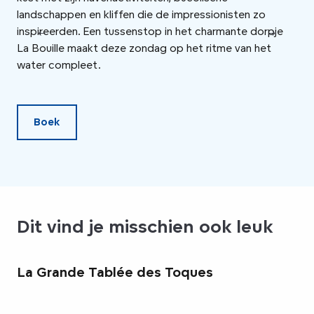
landschappen en kliffen die de impressionisten zo
ped
inspireerden. Een tussenstop in het charmante dorpje
gek
La Bouille maakt deze zondag op het ritme van het
omg
water compleet.
geb
ein
Boek
Dit vind je misschien ook leuk
La Grande Tablée des Toques