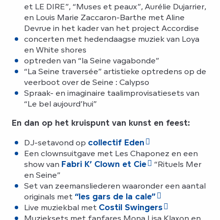
et LE DIRE”, “Muses et peaux”, Aurélie Dujarrier,
en Louis Marie Zaccaron-Barthe met Aline
Devrue in het kader van het project Accordise
concerten met hedendaagse muziek van Loya
en White shores
optreden van “la Seine vagabonde”
“La Seine traversée” artistieke optredens op de
veerboot over de Seine : Calypso
Spraak- en imaginaire taalimprovisatiesets van
“Le bel aujourd’hui”
En dan op het kruispunt van kunst en feest:
DJ-setavond op
collectif Eden
Een clownsuitgave met Les Chaponez en een
show van
Fabri K’ Clown et Cie
“Rituels Mer
en Seine”
Set van zeemansliederen waaronder een aantal
originals met
“les gars de la cale”
Live muziekbal met
Costil Swingers
Muzieksets met fanfares Mona Lisa Klaxon en