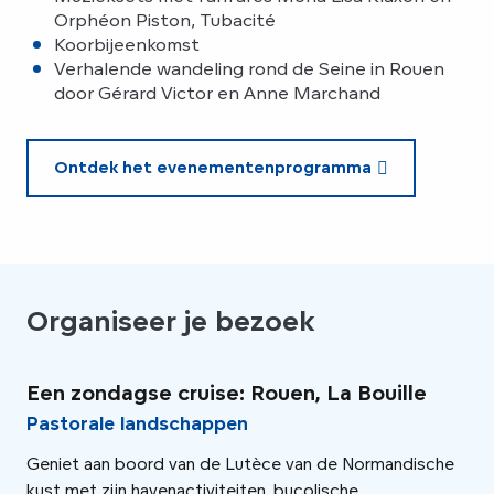
Orphéon Piston, Tubacité
Koorbijeenkomst
Verhalende wandeling rond de Seine in Rouen
door Gérard Victor en Anne Marchand
Ontdek het evenementenprogramma
Organiseer je bezoek
Een zondagse cruise: Rouen, La Bouille
Pe
Se
Pastorale landschappen
Tu
Geniet aan boord van de Lutèce van de Normandische
kust met zijn havenactiviteiten, bucolische
Ont