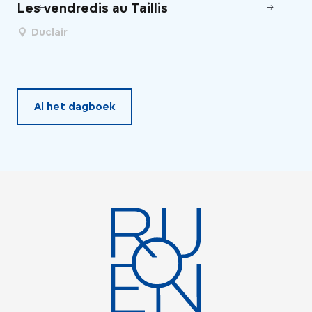
Les vendredis au Taillis
Un
de
Duclair
Al het dagboek