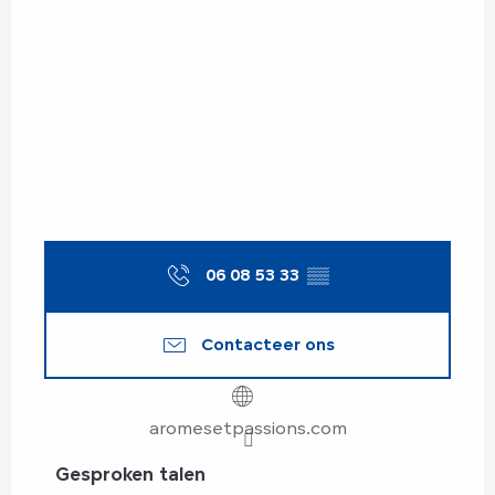
06 08 53 33
▒▒
Contacteer ons
aromesetpassions.com
Gesproken talen
Gesproken talen