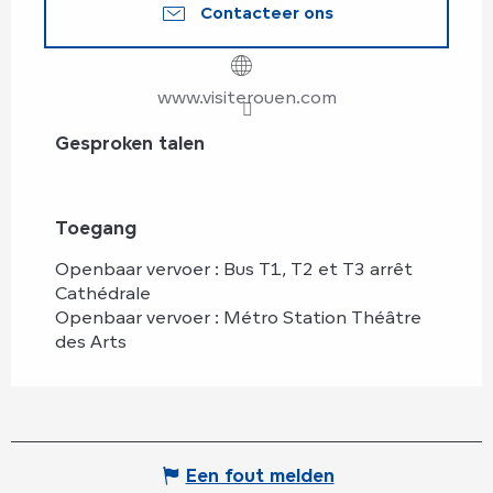
Contacteer ons
www.visiterouen.com
Gesproken talen
Gesproken talen
Toegang
Toegang
Openbaar vervoer : Bus T1, T2 et T3 arrêt
Cathédrale
Openbaar vervoer : Métro Station Théâtre
des Arts
Een fout melden