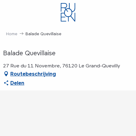
Aller
au
contenu
principal
Home
Balade Quevillaise
Balade Quevillaise
27 Rue du 11 Novembre, 76120 Le Grand-Quevilly
Routebeschrijving
Delen
Bezienswaardigheid