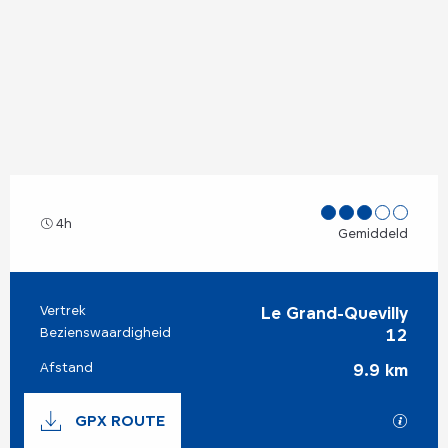
4h
Gemiddeld
Vertrek
Praktische informatie
Le Grand-Quevilly
Bezienswaardigheid
12
Afstand
9.9 km
Documentatie
GPX ROUTE
Met G