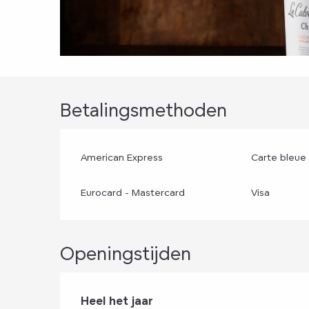
Betalingsmethoden
American Express
Carte bleue 
Eurocard - Mastercard
Visa
Openingstijden
Heel het jaar
Heel het jaar