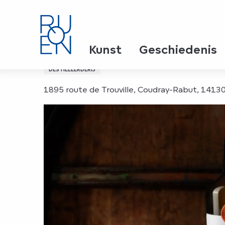
Aller
Home
Calvados Christian Drouin
au
contenu
principal
Calvados Christian Drou
Kunst
Geschiedenis
DESTILLEERDERIJ
1895 route de Trouville, Coudray-Rabut, 1413