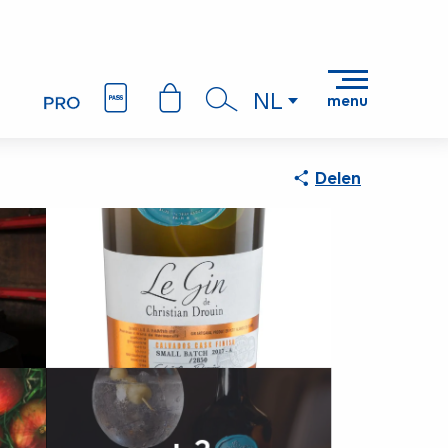
NL
menu
Zoek op
Delen