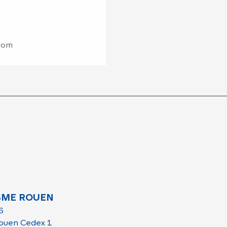
com
SME ROUEN
6
ouen Cedex 1