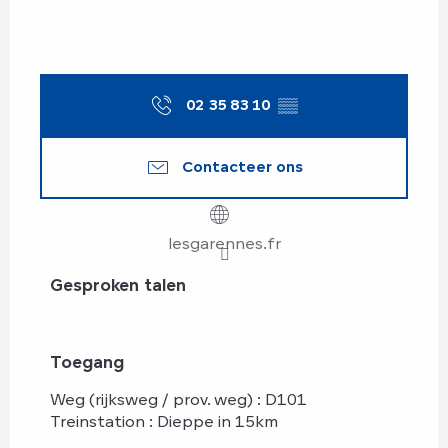
02 35 83 10
▒▒
Contacteer ons
lesgarennes.fr
Gesproken talen
Gesproken talen
Toegang
Toegang
Weg (rijksweg / prov. weg) : D101
Treinstation : Dieppe in 15km