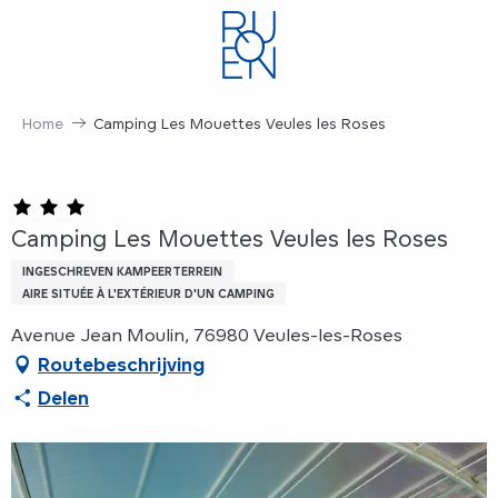
Aller
au
contenu
principal
Home
Camping Les Mouettes Veules les Roses
Camping Les Mouettes Veules les Roses
INGESCHREVEN KAMPEERTERREIN
AIRE SITUÉE À L'EXTÉRIEUR D'UN CAMPING
Avenue Jean Moulin, 76980 Veules-les-Roses
Routebeschrijving
Delen