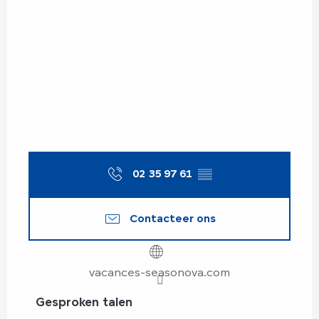
02 35 97 61
▒▒
Contacteer ons
vacances-seasonova.com
Gesproken talen
Gesproken talen