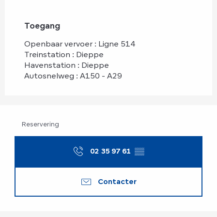
Toegang
Toegang
Openbaar vervoer : Ligne 514
Treinstation : Dieppe
Havenstation : Dieppe
Autosnelweg : A150 - A29
Reservering
02 35 97 61
▒▒
Contacter