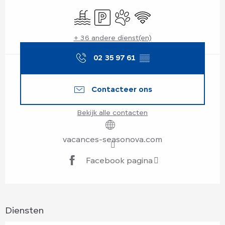
Openingstijden en contactgegevens
Zwembad
Parkeerplaats
Dieren toegelaten
Wifi
+ 36 andere dienst(en)
02 35 97 61
▒▒
Contacteer ons
Bekijk alle contacten
vacances-seasonova.com
Facebook pagina
Diensten