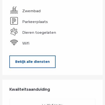
Zwembad
Parkeerplaats
Dieren toegelaten
Wifi
Bekijk alle diensten
Dienstverlening
Kwaliteitsaanduiding
Kwaliteitsaanduiding