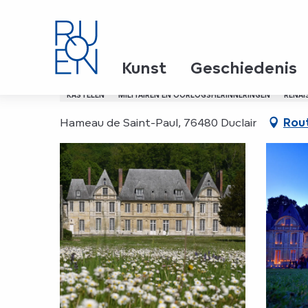
Aller
Home
Château du Taillis
au
contenu
principal
Château du Taillis
Kunst
Geschiedenis
KASTELEN
MILITAIREN EN OORLOGSHERINNERINGEN
RENAI
Hameau de Saint-Paul, 76480 Duclair
Rout