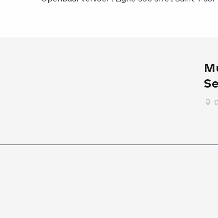
Mu
Se
D