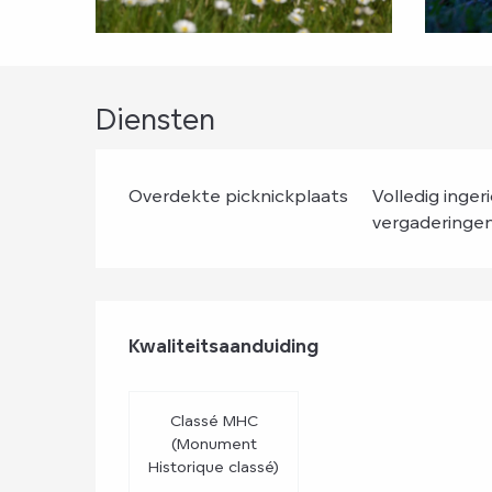
Diensten
Overdekte picknickplaats
Volledig inger
vergaderinge
Dienstverlenin
Kwaliteitsaanduiding
Kwaliteitsaanduiding
Classé MHC
(Monument
Historique classé)