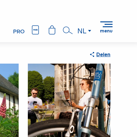
NL
menu
Zoek op
Delen