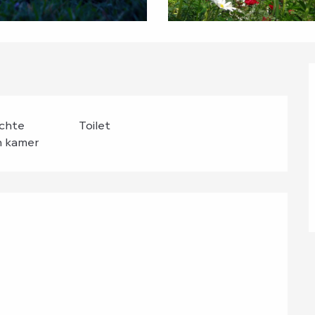
ichte
Toilet
n kamer
g