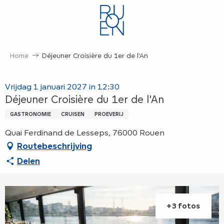
Aller
au
contenu
principal
Home
Déjeuner Croisière du 1er de l'An
Vrijdag 1 januari 2027 in 12:30
Déjeuner Croisière du 1er de l'An
GASTRONOMIE
CRUISEN
PROEVERIJ
Quai Ferdinand de Lesseps, 76000 Rouen
Routebeschrijving
Delen
+3 fotos