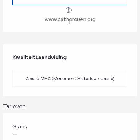
www.cathorouen.org
Dienstverlening
Kwaliteitsaanduiding
Kwaliteitsaanduiding
Classé MHC (Monument Historique classé)
Tarieven
Gratis
—