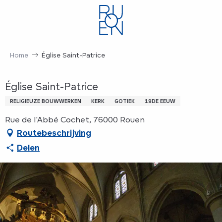
Aller
au
contenu
principal
Home
Église Saint-Patrice
Église Saint-Patrice
RELIGIEUZE BOUWWERKEN
KERK
GOTIEK
19DE EEUW
Rue de l'Abbé Cochet, 76000 Rouen
Routebeschrijving
Delen