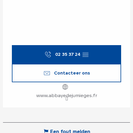
02 35 37 24
▒▒
Contacteer ons
www.abbayedejumieges.fr
Een fout melden