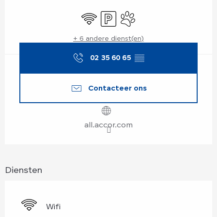
Openingstijden en contactgegevens
Wifi
Parkeerplaats
Dieren toegelaten
+ 6 andere dienst(en)
02 35 60 65
▒▒
Contacteer ons
all.accor.com
Diensten
Wifi