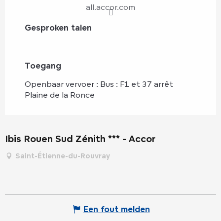
all.accor.com
Gesproken talen
Gesproken talen
Toegang
Toegang
Openbaar vervoer : Bus : F1 et 37 arrêt
Plaine de la Ronce
Ibis Rouen Sud Zénith *** - Accor
Saint-Étienne-du-Rouvray
Een fout melden