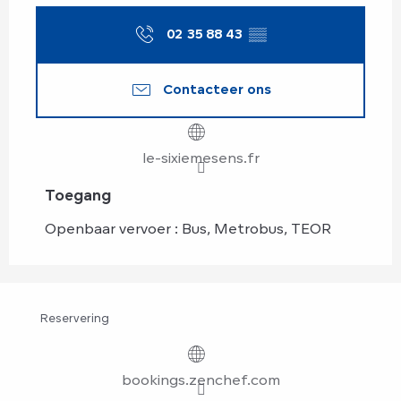
02 35 88 43
▒▒
Contacteer ons
le-sixiemesens.fr
Toegang
Toegang
Openbaar vervoer : Bus, Metrobus, TEOR
Reservering
bookings.zenchef.com