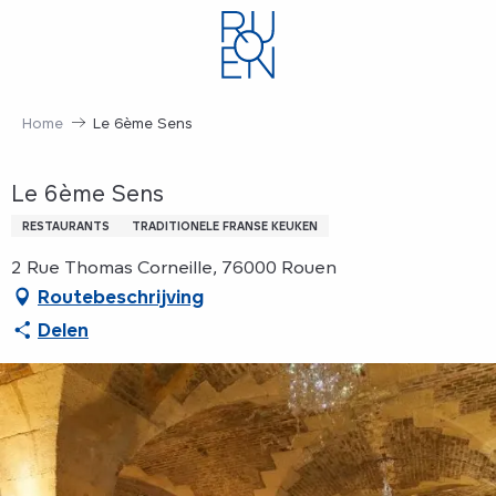
Aller
au
contenu
principal
Home
Le 6ème Sens
Le 6ème Sens
RESTAURANTS
TRADITIONELE FRANSE KEUKEN
2 Rue Thomas Corneille, 76000 Rouen
Routebeschrijving
Delen