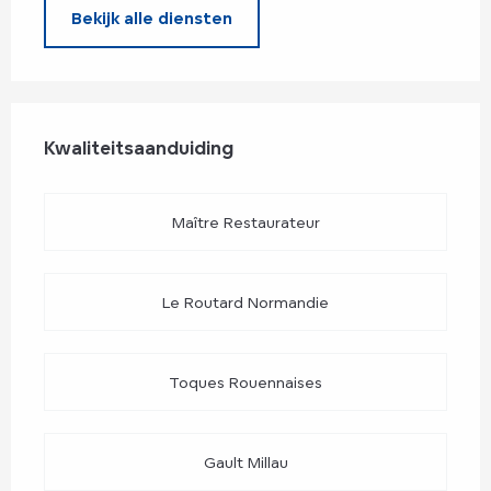
Bekijk alle diensten
Dienstverlening
Kwaliteitsaanduiding
Kwaliteitsaanduiding
Maître Restaurateur
Le Routard Normandie
Toques Rouennaises
Gault Millau