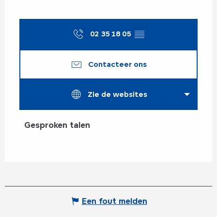
02 35 18 05
▒▒
Contacteer ons
Zie de websites
Gesproken talen
Gesproken talen
Een fout melden