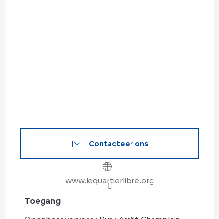
Contacteer ons
www.lequartierlibre.org
Toegang
Toegang
Openbaar vervoer : Bus : Arrêt Champlain -