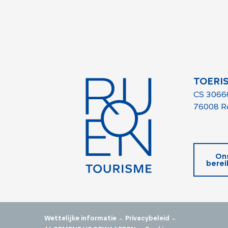
TOERI
CS 3066
76008 R
On
berei
-
-
Wettelijke informatie
Privacybeleid