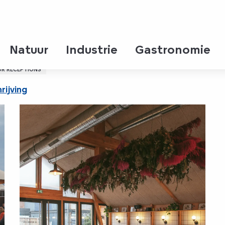
uen - MICE
Natuur
Industrie
Gastronomie
UR RÉCEPTIONS
rijving