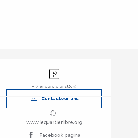
Openingstijden en
Parkeerplaats
+ 7 andere dienst(en)
Contacteer ons
www.lequartierlibre.org
Facebook pagina