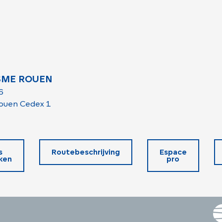
SME ROUEN
6
ouen Cedex 1
s
Routebeschrijving
Espace
ken
pro