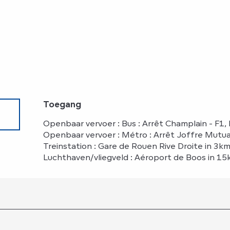
Toegang
Toegang
Openbaar vervoer : Bus : Arrêt Champlain - F1,
Openbaar vervoer : Métro : Arrêt Joffre Mutua
Treinstation : Gare de Rouen Rive Droite in 3k
Luchthaven/vliegveld : Aéroport de Boos in 1