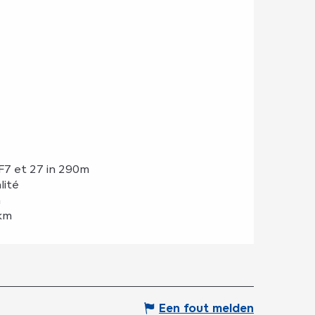
 F7 et 27 in 290m
lité
m
5km
Een fout melden