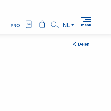
NL
menu
Zoek op
Delen