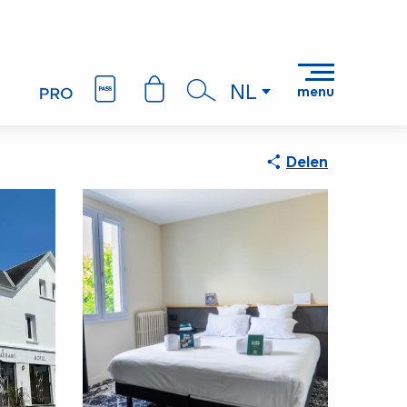
NL
menu
Zoek op
Delen