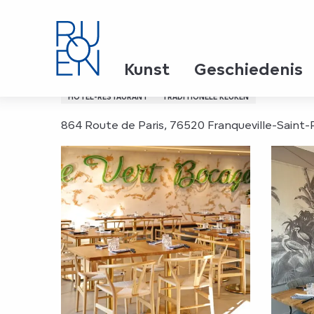
Aller
Home
Le Vert Bocage
au
contenu
principal
Le Vert Bocage
Kunst
Geschiedenis
HOTEL-RESTAURANT
TRADITIONELE KEUKEN
864 Route de Paris, 76520 Franqueville-Saint-