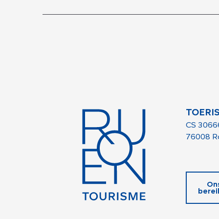
TOERI
CS 3066
76008 R
On
berei