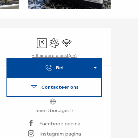
Openingstijden en
Parkeerplaats
Dieren toegelaten
Wifi
+ 9 andere dienst(en)
Bel
Contacteer ons
levertbocage.fr
Facebook pagina
Instagram pagina