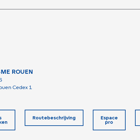
SME ROUEN
6
ouen Cedex 1
s
Routebeschrijving
Espace
ken
pro