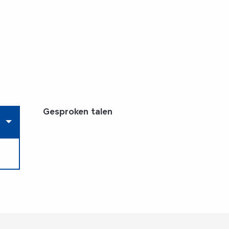
Gesproken talen
Gesproken talen