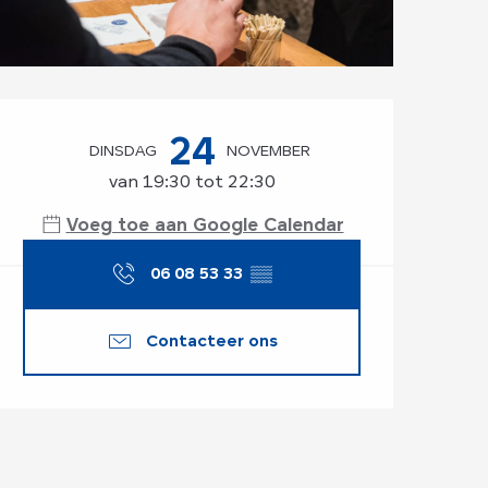
Openingstijden en
24
DINSDAG
NOVEMBER
van 19:30 tot 22:30
Voeg toe aan Google Calendar
06 08 53 33
▒▒
Contacteer ons