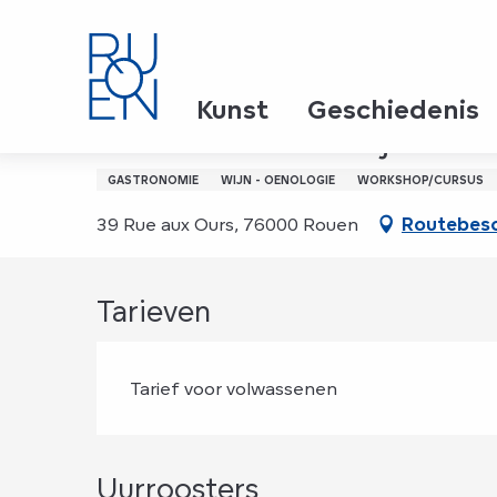
Aller
Home
Les crus de Beaujolais
au
contenu
principal
Dinsdag 24 november van 19:30 tot 22:30
Kunst
Geschiedenis
Les crus de Beaujolais
GASTRONOMIE
WIJN - OENOLOGIE
WORKSHOP/CURSUS
39 Rue aux Ours, 76000 Rouen
Routebesc
Tarieven
Tarief voor volwassenen
Uurroosters