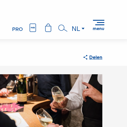
NL
menu
Zoek op
Delen