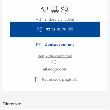
Openingstijden en contactgegevens
Wifi
Zwembad
Dieren toegelaten
+ 24 andere dienst(en)
02 32 91 76
▒▒
Contacteer ons
Bekijk alle contacten
all.accor.com
Facebook pagina
Diensten