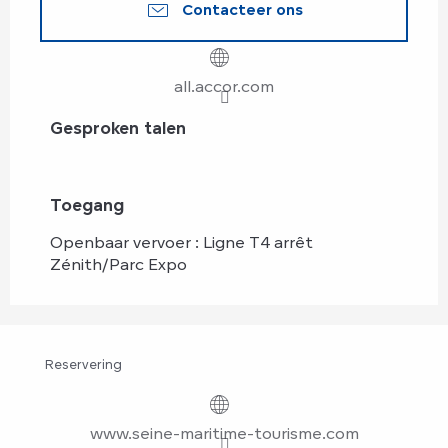
Contacteer ons
all.accor.com
Gesproken talen
Gesproken talen
Toegang
Toegang
Openbaar vervoer : Ligne T4 arrêt
Zénith/Parc Expo
Reservering
www.seine-maritime-tourisme.com