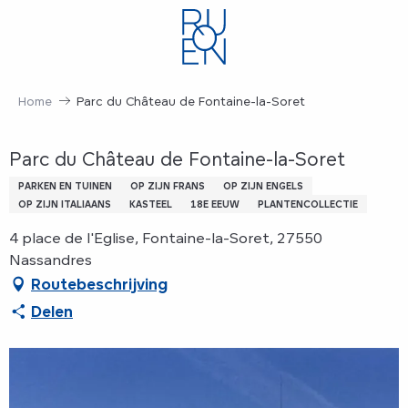
Aller
au
contenu
principal
Home
Parc du Château de Fontaine-la-Soret
Parc du Château de Fontaine-la-Soret
PARKEN EN TUINEN
OP ZIJN FRANS
OP ZIJN ENGELS
OP ZIJN ITALIAANS
KASTEEL
18E EEUW
PLANTENCOLLECTIE
4 place de l'Eglise, Fontaine-la-Soret, 27550
Nassandres
Routebeschrijving
Delen