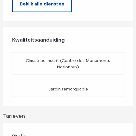
Bekijk alle diensten
Dienstverlening
Kwaliteitsaanduiding
Kwaliteitsaanduiding
Classé ou inscrit (Centre des Monuments
Nationaux)
Jardin remarquable
Tarieven
Gratis