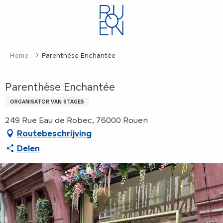
Aller
au
contenu
principal
Home
Parenthèse Enchantée
Parenthèse Enchantée
ORGANISATOR VAN STAGES
249 Rue Eau de Robec, 76000 Rouen
Routebeschrijving
Delen