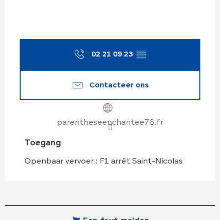
02 21 09 23
▒▒
Contacteer ons
parentheseenchantee76.fr
Toegang
Toegang
Openbaar vervoer : F1 arrêt Saint-Nicolas