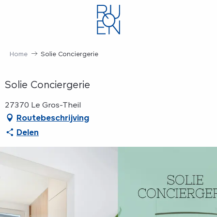
Aller
au
contenu
principal
Home
Solie Conciergerie
Solie Conciergerie
27370 Le Gros-Theil
Routebeschrijving
Delen