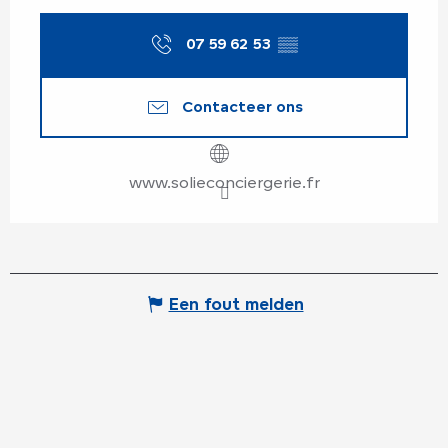
07 59 62 53
▒▒
Contacteer ons
www.solieconciergerie.fr
Een fout melden