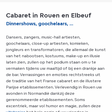
Cabaret in Rouen en Elbeuf
Dinnershows, goochelaars, ...
Dansers, zangers, music-hall artiesten,
goochelaars, close-up artiesten, komieken,
jongleurs en transformatoren, die allemaal de kunst
van het nabootsen, kostuums, make-up en illusie
laten zien, zullen op het podium staan om u te
vermaken tijdens uw maaltijd of bij een drankje aan
de bar. Verrassingen en emoties rechtstreeks uit
de traditie van het Franse cabaret en de illustere
Parijse etablissementen. Verlevendig in Rouen uw
avonden in Normandië dankzij deze
gerenommeerde etablissementen. Soms
excentriek, maar vol humor en magie, zullen deze
uitstapjes
het hele gezin of uw vrienden in