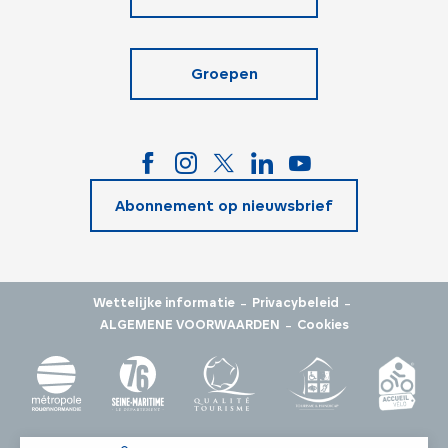
Groepen
Abonnement op nieuwsbrief
-
-
Wettelijke informatie
Privacybeleid
-
ALGEMENE VOORWAARDEN
Cookies