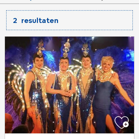
2
resultaten