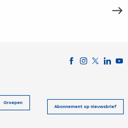
We vie
Groepen
Abonnement op nieuwsbrief