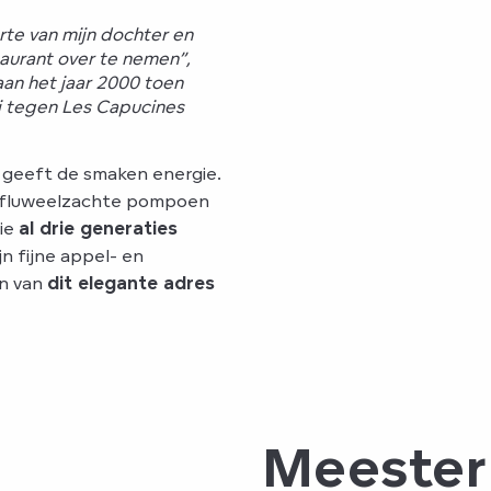
te van mijn dochter en
taurant over te nemen”,
aan het jaar 2000 toen
ei tegen Les Capucines
n geeft de smaken energie.
un fluweelzachte pompoen
die
al drie generaties
n fijne appel- en
en van
dit elegante adres
Meester