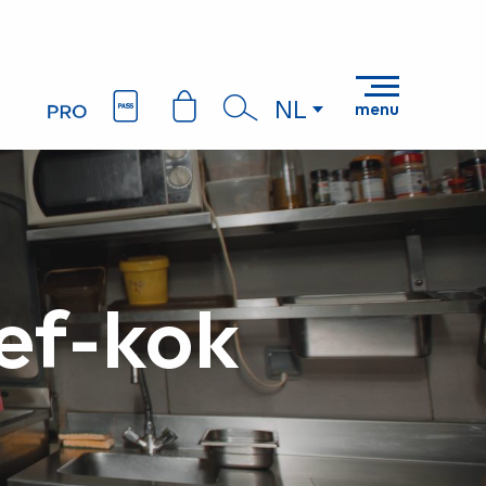
NL
menu
Zoek op
ef-kok