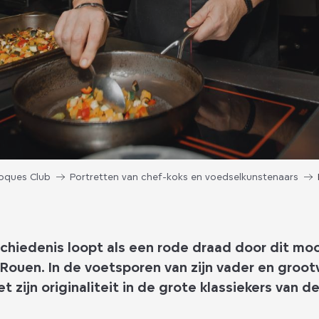
oques Club
Portretten van chef-koks en voedselkunstenaars
chiedenis loopt als een rode draad door dit mo
 Rouen. In de voetsporen van zijn vader en grootv
 zijn originaliteit in de grote klassiekers van d