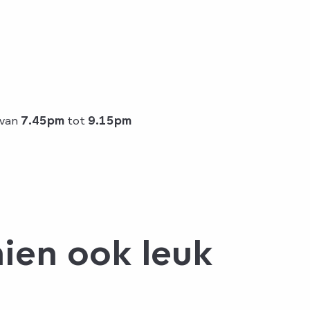
 van
7.45pm
tot
9.15pm
hien ook leuk