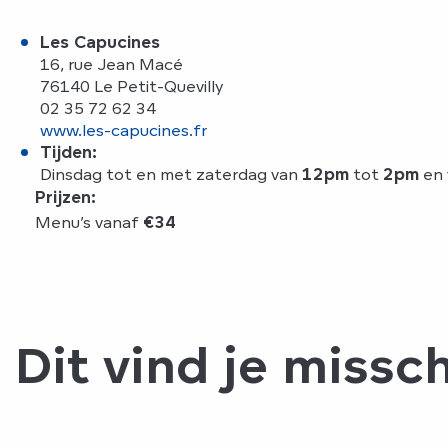
Les Capucines
16, rue Jean Macé
76140 Le Petit-Quevilly
02 35 72 62 34
www.les-capucines.fr
Tijden:
Dinsdag tot en met zaterdag van
12pm
tot
2pm
en
Prijzen:
Menu’s vanaf
€34
Dit vind je missc